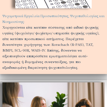
Ψυχομετρικά Εργαλεία Προσωπικότητας, Ψυχοπαθολογίας και
Νοημοσύνης:
Χορηγούνται είτε κατόπιν σύστασης από ειδικό ψυχικής
υγείας (ψυχολόγο/ ψυχίατρο/ υπηρεσία ψυχικής υγείας),
είτε κατόπιν προσωπικού αιτήματος. Παρέχεται
δυνατότητα χορήγησης των: Rorschach (R-PAS), TAT,
MMPI, SCL-90R, WAIS-IV. Επίσης, δύνανται να
αξιοποιηθούν επιπρόσθετα ερωτηματολόγια αυτό-
αναφοράς ή δομημένες συνεντεύξεις, για πιο
εξειδικευμένη διερεύνηση ψυχοπαθολογίας.